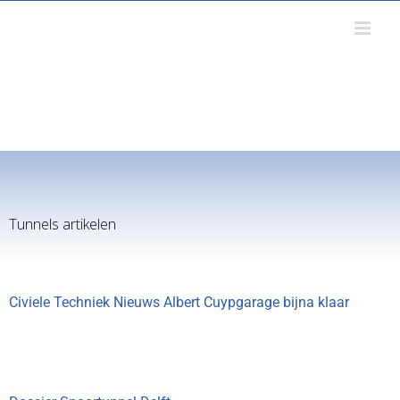
Ga
naar
inhoud
VAKBLAD VOOR GROND-, WEG-,
EN WATERBOUW EN VERKEERSTECHNIEK
Tunnels artikelen
Civiele Techniek Nieuws Albert Cuypgarage bijna klaar