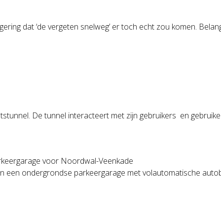
ering dat ‘de vergeten snelweg’ er toch echt zou komen. Belangr
stunnel. De tunnel interacteert met zijn gebruikers en gebruik
arkeergarage voor Noordwal-Veenkade
n een ondergrondse parkeergarage met volautomatische autob