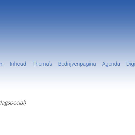
en
Inhoud
Thema’s
Bedrijvenpagina
Agenda
Digi
agspecial)