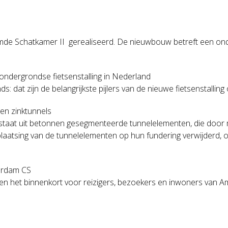
de Schatkamer II gerealiseerd. De nieuwbouw betreft een on
ondergrondse fietsenstalling in Nederland
s: dat zijn de belangrijkste pijlers van de nieuwe fietsenstalling
en zinktunnels
taat uit betonnen gesegmenteerde tunnelelementen, die door mi
atsing van de tunnelelementen op hun fundering verwijderd, om z
erdam CS
n het binnenkort voor reizigers, bezoekers en inwoners van A