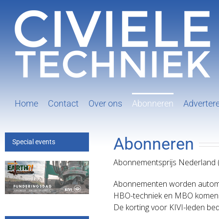
Ga
naar
inhoud
Home
Contact
Over ons
Abonneren
Adverter
Abonneren
Special events
Abonnementsprijs Nederland (2
Abonnementen worden automatis
HBO-techniek en MBO komen i
De korting voor KIVI-leden be