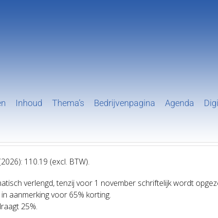
en
Inhoud
Thema’s
Bedrijvenpagina
Agenda
Digi
026): 110.19 (excl. BTW).
ch verlengd, tenzij voor 1 november schriftelijk wordt opgez
n aanmerking voor 65% korting.
draagt 25%.