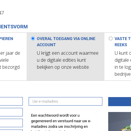
47
MENTSVORM
PIEREN
OVERAL TOEGANG VIA ONLINE
VASTE T
ACCOUNT
REEKS
per jaar de
U krijgt een account waarmee
U kunt 
viele
u de digitale edities kunt
digitale
t bezorgd.
bekijken op onze website.
in te lo
bedrijv
Een wachtwoord wordt voor u
gegenereerd en verstuurd naar uw e-
mailadres zodra uw inschrijving en