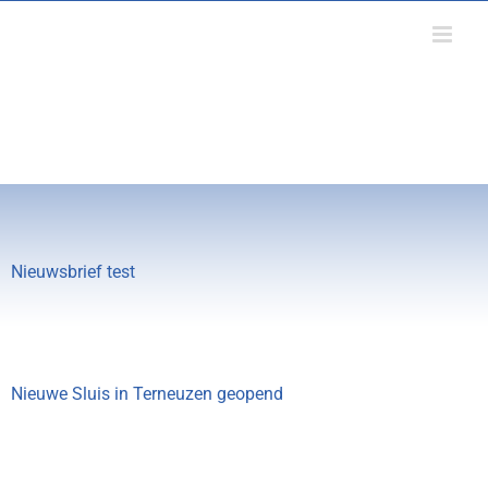
Ga
naar
inhoud
VAKBLAD VOOR GROND-, WEG-,
EN WATERBOUW EN VERKEERSTECHNIEK
Nieuwsbrief test
Nieuwe Sluis in Terneuzen geopend