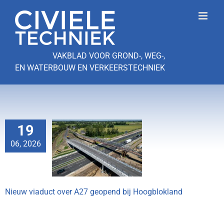
Ga
naar
inhoud
VAKBLAD VOOR GROND-, WEG-,
EN WATERBOUW EN VERKEERSTECHNIEK
19
aduct over A27
06, 2026
pend bij
gblokland
Nieuw viaduct over A27 geopend bij Hoogblokland