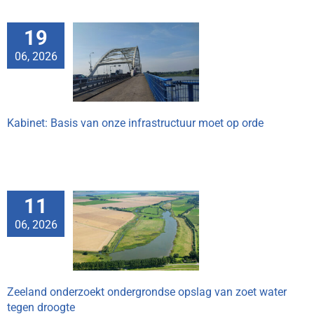
19
Basis van onze
06, 2026
uctuur moet op
orde
Kabinet: Basis van onze infrastructuur moet op orde
11
d onderzoekt
06, 2026
dse opslag van
r tegen droogte
Zeeland onderzoekt ondergrondse opslag van zoet water
tegen droogte