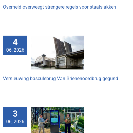
Overheid overweegt strengere regels voor staalslakken
4
nieuwing
06, 2026
lebrug Van
ordbrug gegund
Vernieuwing basculebrug Van Brienenoordbrug gegund
3
lle test
06, 2026
ulaire wijk voor
 watergebruik