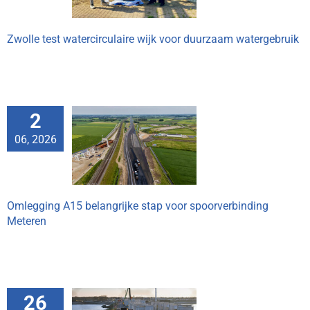
Zwolle test watercirculaire wijk voor duurzaam watergebruik
2
gging A15
06, 2026
ijke stap voor
inding Meteren
Omlegging A15 belangrijke stap voor spoorverbinding
Meteren
26
eenten en