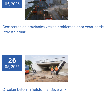
cies vrezen
05, 2026
lemen door
rouderde
astructuur
Gemeenten en provincies vrezen problemen door verouderde
infrastructuur
26
05, 2026
air beton in
nel Beverwijk
Circulair beton in fietstunnel Beverwijk