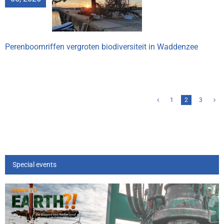
biodiversiteit in
ddenzee
Perenboomriffen vergroten biodiversiteit in Waddenzee
1
2
3
Special events