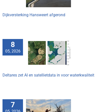
Dijkversterking Hansweert afgerond
8
es zet AI en
05, 2026
etdata in voor
rkwaliteit
Deltares zet AI en satellietdata in voor waterkwaliteit
7
boomriffen
05, 2026