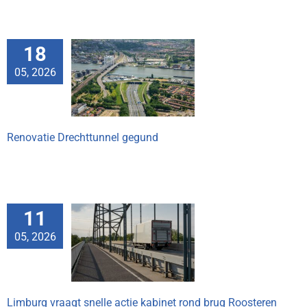
18
05, 2026
e Drechttunnel
egund
Renovatie Drechttunnel gegund
11
vraagt snelle
05, 2026
inet rond brug
osteren
Limburg vraagt snelle actie kabinet rond brug Roosteren