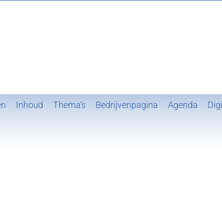
en
Inhoud
Thema’s
Bedrijvenpagina
Agenda
Digi