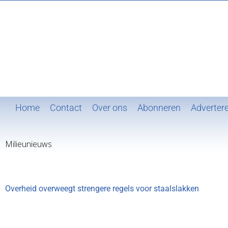
Ga
naar
inhoud
Home
Contact
Over ons
Abonneren
Adverter
Milieunieuws
Overheid overweegt strengere regels voor staalslakken