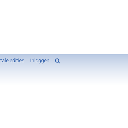
VAKBLAD VOOR GROND-, WEG-,
EN WATERBOUW EN VERKEERSTECHNIEK
tale edities
Inloggen