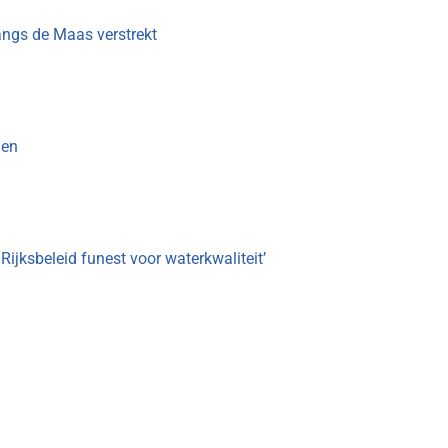
angs de Maas verstrekt
men
jksbeleid funest voor waterkwaliteit’