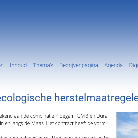
en
Inhoud
Thema’s
Bedrijvenpagina
Agenda
Digi
ecologische herstelmaatregel
egekend aan de combinatie Ploegam, GMB en Dura
 in en langs de Maas. Het contract heeft de vorm
ting een belangrijke rol. Hoe lager de impact op het