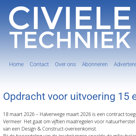
Ga
naar
inhoud
Home
Contact
Over ons
Abonneren
Adverter
Opdracht voor uitvoering 15 
18 maart 2026 – Halverwege maart 2026 is een contract to
Vermeer. Het gaat om vijftien maatregelen voor natuurherstel
van een Design & Construct-overeenkomst.
Bij de beoordeling van de inschrijvingen speelde de milieubelas