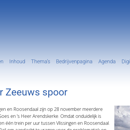
en
Inhoud
Thema’s
Bedrijvenpagina
Agenda
Digi
or Zeeuws spoor
ingen en Roosendaal zijn op 28 november meerdere
oes en ’s Heer Arendskerke. Omdat onduidelijk is
en één trein per uur tussen Vlissingen en Roosendaal.
Rail om aandacht te vragen voor de problematiek op