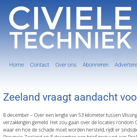
Ga
naar
inhoud
Home
Contact
Over ons
Abonneren
Adverter
Zeeland vraagt aandacht vo
8 december – Over een lengte van 53 kilometer tussen Vliss
verzakkingen gemeld. Het zou gaan over de locaties rondom G
waar en hoe de schade moet worden hersteld, rijdt er sindsdi
Provincie Zeeland op 8 december een brief gestuurd aan Pro