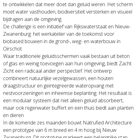
te ontwikkelen dat meer doet dan geluid weren. Het scherm
moet water vasthouden, biodiversiteit versterken en visueel
bijdragen aan de omgeving.
De challenge is een initiatief van Rijkswaterstaat en Nieuw-
Zwanenburg: het werkatelier van de toekomst voor
biobased bouwen in de grond-, weg- en waterbouw in
Oirschot.
Waar traditionele geluidsschermen vaak bestaan uit beton
of glas en weinig toevoegen aan hun omgeving, biedt Zacht
Zicht een radicaal ander perspectief. Het ontwerp
combineert natuurlijke vezelgewassen, een houten
draagstructuur en geïntegreerde wateropvang met
nestvoorzieningen en inheemse beplanting. Het resultaat is
een modulair systeem dat niet alleen geluid absorbeert,
maar ook regenwater buffert en een thuis biedt aan planten
en dieren.
In de komende zes maanden bouwt Natrufied Architecture
een prototype van 6 m breed en 4 m hoog bij Nieuw
Zwanenburg. Dit prototype markeert een belangrijke stap