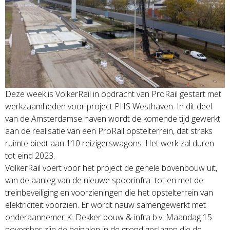
Deze week is VolkerRail in opdracht van ProRail gestart met
werkzaamheden voor project PHS Westhaven. In dit deel
van de Amsterdamse haven wordt de komende tijd gewerkt
aan de realisatie van een ProRail opstelterrein, dat straks
ruimte biedt aan 110 reizigerswagons. Het werk zal duren
tot eind 2023.
VolkerRail voert voor het project de gehele bovenbouw uit,
van de aanleg van de nieuwe spoorinfra tot en met de
treinbeveiliging en voorzieningen die het opstelterrein van
elektriciteit voorzien. Er wordt nauw samengewerkt met
onderaannemer K_Dekker bouw & infra b.v. Maandag 15
november zijn de heipalen in de grond geslagen die de