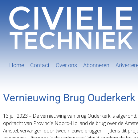
Ga
naar
inhoud
Home
Contact
Over ons
Abonneren
Adverter
Vernieuwing Brug Ouderkerk
13 juli 2023 – De vernieuwing van brug Ouderkerk is afgeron
opdracht van Provincie Noord-Holland de brug over de Amste
Amstel, vervangen door twee nieuwe bruggen. Tijdens dit pro
aangepast. Hierdoor is de verkeersveiligheid rondom de brug 