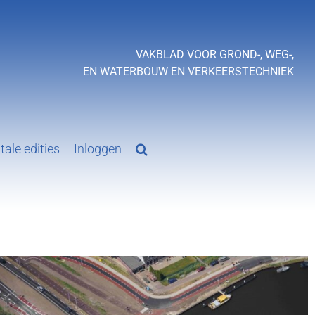
VAKBLAD VOOR GROND-, WEG-,
EN WATERBOUW EN VERKEERSTECHNIEK
tale edities
Inloggen