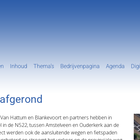
en
Inhoud
Thema’s
Bedrijvenpagina
Agenda
Digi
 afgerond
d. Van Hattum en Blankevoort en partners hebben in
l in de N522, tussen Amstelveen en Ouderkerk aan de
ject werden ook de aansluitende wegen en fietspaden
verbeterd en stroomt het verkeer op de provinciale weg