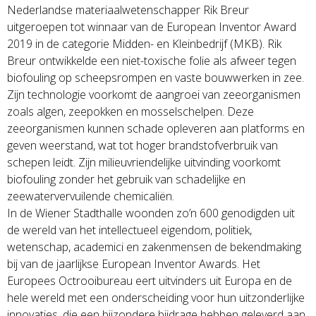
Nederlandse materiaalwetenschapper Rik Breur
uitgeroepen tot winnaar van de European Inventor Award
2019 in de categorie Midden- en Kleinbedrijf (MKB). Rik
Breur ontwikkelde een niet-toxische folie als afweer tegen
biofouling op scheepsrompen en vaste bouwwerken in zee.
Zijn technologie voorkomt de aangroei van zeeorganismen
zoals algen, zeepokken en mosselschelpen. Deze
zeeorganismen kunnen schade opleveren aan platforms en
geven weerstand, wat tot hoger brandstofverbruik van
schepen leidt. Zijn milieuvriendelijke uitvinding voorkomt
biofouling zonder het gebruik van schadelijke en
zeewatervervuilende chemicaliën.
In de Wiener Stadthalle woonden zo’n 600 genodigden uit
de wereld van het intellectueel eigendom, politiek,
wetenschap, academici en zakenmensen de bekendmaking
bij van de jaarlijkse European Inventor Awards. Het
Europees Octrooibureau eert uitvinders uit Europa en de
hele wereld met een onderscheiding voor hun uitzonderlijke
innovaties, die een bijzondere bijdrage hebben geleverd aan