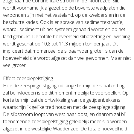
zogenaamde Continentale stroom in de Noordzee. Slib
wordt voornamelijk afgezet op de bovenste wadplaten die
verbonden zijn met het vasteland, op de kwelders en in de
beschutte kades. Ook is er sprake van sedimentextractie,
waarbij sediment uit het systeem gehaald wordt en op het
land gebruikt. De totale hoeveelheid slibafzetting en -winning
wordt geschat op 10,8 tot 11,3 miljoen ton per jaar. Dit
impliceert dat momenteel de slibaanvoer groter is dan de
hoeveelheid die wordt afgezet dan wel gewonnen. Maar niet
veel groter.
Effect zeespiegelstijging
Hoe de zeespiegelstijging op lange termijn de slibafzetting
zal beïnvloeden is op dit moment moeilijk te voorspellen. Op
korte termijn zal de ontwikkeling van de getijdenbekkens
waarschijnlijk gelijke tred houden met de zeespiegelstijging.
De slibstroom loopt van west naar oost, en daarom zal bij
toenemende zeespiegelstijging geleidelijk meer slib worden
afgezet in de westelijke Waddenzee. De totale hoeveelheid