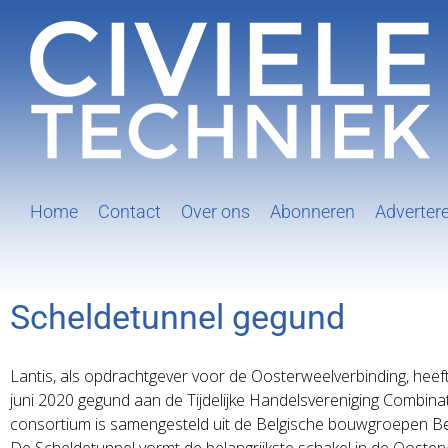
Ga
naar
inhoud
Home
Contact
Over ons
Abonneren
Adverter
Scheldetunnel gegund
Lantis, als opdrachtgever voor de Oosterweelverbinding, heef
juni 2020 gegund aan de Tijdelijke Handelsvereniging Combina
consortium is samengesteld uit de Belgische bouwgroepen B
De Scheldetunnel vormt de belangrijkste schakel in de Ooster