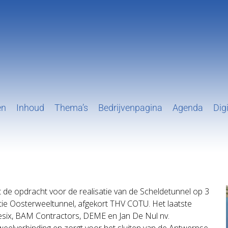
en
Inhoud
Thema’s
Bedrijvenpagina
Agenda
Digi
t de opdracht voor de realisatie van de Scheldetunnel op 3
tie Oosterweeltunnel, afgekort THV COTU. Het laatste
esix, BAM Contractors, DEME en Jan De Nul nv.
weelverbinding en zorgt voor het sluiten van de Antwerpse