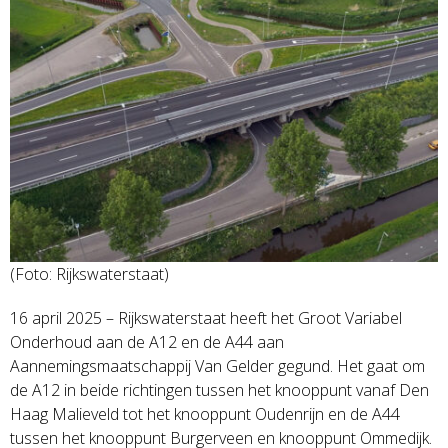
(Foto: Rijkswaterstaat)
16 april 2025 – Rijkswaterstaat heeft het Groot Variabel
Onderhoud aan de A12 en de A44 aan
Aannemingsmaatschappij Van Gelder gegund. Het gaat om
de A12 in beide richtingen tussen het knooppunt vanaf Den
Haag Malieveld tot het knooppunt Oudenrijn en de A44
tussen het knooppunt Burgerveen en knooppunt Ommedijk.