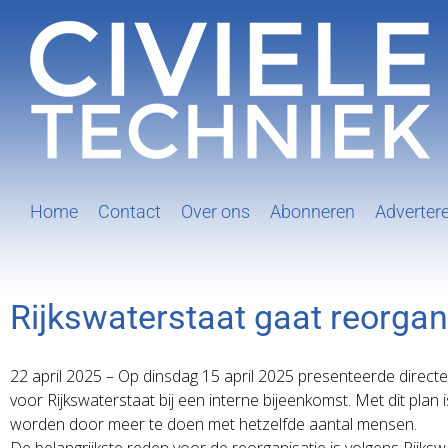
Ga
naar
inhoud
Home
Contact
Over ons
Abonneren
Adverter
Rijkswaterstaat gaat reorga
22 april 2025 – Op dinsdag 15 april 2025 presenteerde direct
voor Rijkswaterstaat bij een interne bijeenkomst. Met dit plan
worden door meer te doen met hetzelfde aantal mensen.
De belangrijkste reden voor de reorganisatie is volgens Rijk