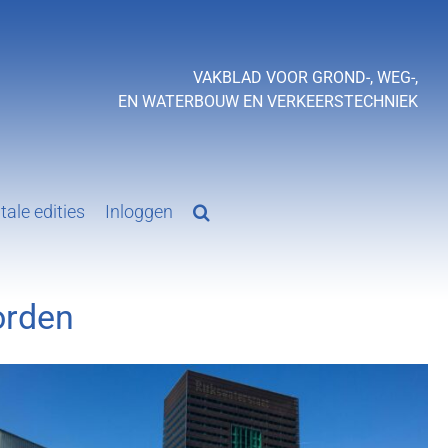
VAKBLAD VOOR GROND-, WEG-,
EN WATERBOUW EN VERKEERSTECHNIEK
tale edities
Inloggen
orden