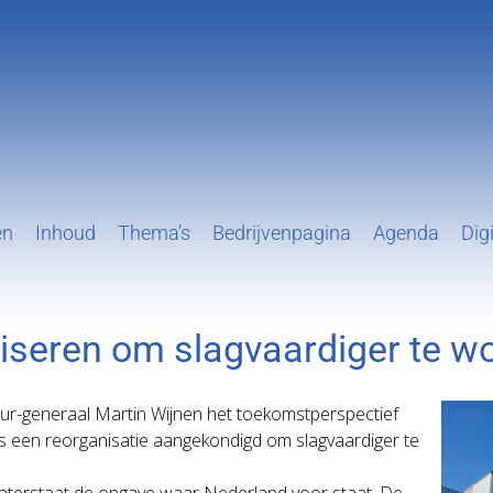
en
Inhoud
Thema’s
Bedrijvenpagina
Agenda
Digi
niseren om slagvaardiger te w
eur-generaal Martin Wijnen het toekomstperspectief
 is een reorganisatie aangekondigd om slagvaardiger te
swaterstaat de opgave waar Nederland voor staat. De