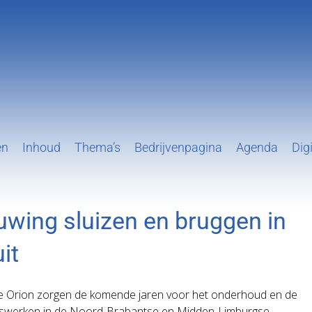
en
Inhoud
Thema’s
Bedrijvenpagina
Agenda
Digi
euwing sluizen en bruggen in
it
e Orion zorgen de komende jaren voor het onderhoud en de
ringswerken in de Noord-Brabantse en Midden-Limburgse