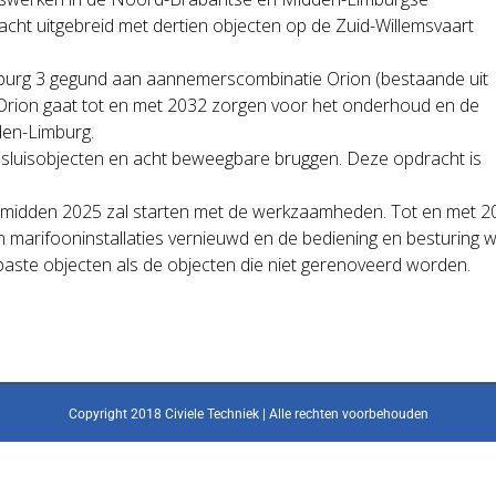
acht uitgebreid met dertien objecten op de Zuid-Willemsvaart
Tilburg 3 gegund aan aannemerscombinatie Orion (bestaande uit
.). Orion gaat tot en met 2032 zorgen voor het onderhoud en de
den-Limburg.
lf sluisobjecten en acht beweegbare bruggen. Deze opdracht is
ie midden 2025 zal starten met de werkzaamheden. Tot en met 
 en marifooninstallaties vernieuwd en de bediening en besturin
ste objecten als de objecten die niet gerenoveerd worden.
Copyright 2018 Civiele Techniek | Alle rechten voorbehouden