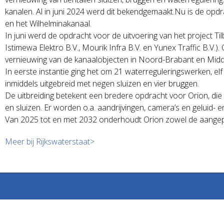
kanalen. Al in juni 2024 werd dit bekendgemaakt.Nu is de opdr
en het Wilhelminakanaal.
In juni werd de opdracht voor de uitvoering van het project 
Istimewa Elektro B.V., Mourik Infra B.V. en Yunex Traffic B.V
vernieuwing van de kanaalobjecten in Noord-Brabant en Mid
In eerste instantie ging het om 21 waterreguleringswerken, e
inmiddels uitgebreid met negen sluizen en vier bruggen.
De uitbreiding betekent een bredere opdracht voor Orion, d
en sluizen. Er worden o.a. aandrijvingen, camera’s en geluid-
Van 2025 tot en met 2032 onderhoudt Orion zowel de aangepa
Meer bij Rijkswaterstaat>