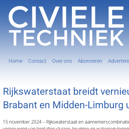
Ga
naar
inhoud
Home
Contact
Over ons
Abonneren
Adverter
Rijkswaterstaat breidt verni
Brabant en Midden-Limburg u
15 november 2024 – Rijkswaterstaat en aannemerscombinati
vernieuwing van tientallen sluizen, bruggen en waterregule