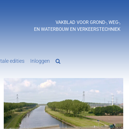
VAKBLAD VOOR GROND-, WEG-,
EN WATERBOUW EN VERKEERSTECHNIEK
tale edities
Inloggen