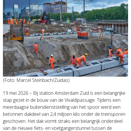
(Foto: Marcel Steinbach/Zuidas)
19 mei 2026 – Bij station Amsterdam Zuid is een belangrijke
stap gezet in de bouw van de Vivaldipassage. Tijdens een
meerdaagse buitendienststelling van het spoor werd een
betonnen dakdeel van 2,4 miljoen kilo onder de treinsporen
geschoven. Het dak vormt straks een belangrijk onderdeel
van de nieuwe fiets- en voetgangerstunnel tussen de