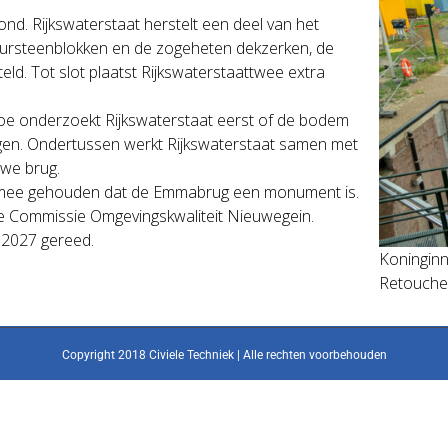
nd. Rijkswaterstaat herstelt een deel van het
uursteenblokken en de zogeheten dekzerken, de
d. Tot slot plaatst Rijkswaterstaattwee extra
e onderzoekt Rijkswaterstaat eerst of de bodem
agen. Ondertussen werkt Rijkswaterstaat samen met
uwe brug.
ng mee gehouden dat de Emmabrug een monument is.
 de Commissie Omgevingskwaliteit Nieuwegein.
 2027 gereed.
Koninginn
Retouched
Copyright 2018 Civiele Techniek | Alle rechten voorbehouden