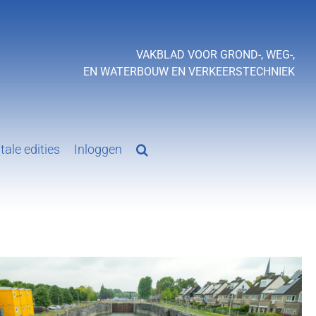
VAKBLAD VOOR GROND-, WEG-,
EN WATERBOUW EN VERKEERSTECHNIEK
tale edities
Inloggen