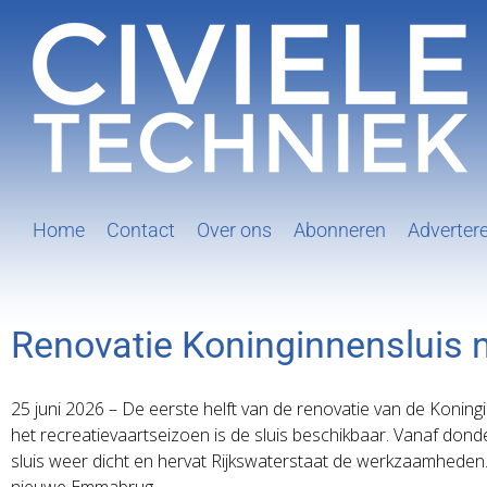
Ga
naar
inhoud
Home
Contact
Over ons
Abonneren
Adverter
Renovatie Koninginnensluis 
25 juni 2026 – De eerste helft van de renovatie van de Koningi
het recreatievaartseizoen is de sluis beschikbaar. Vanaf don
sluis weer dicht en hervat Rijkswaterstaat de werkzaamheden
nieuwe Emmabrug.