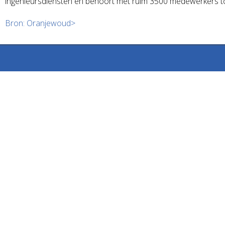
ingenieursdiensten en behoort met ruim 3500 medewerkers to
Bron: Oranjewoud>