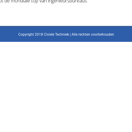
t de mondiale top van ingenieursbureaus.
Copyright 2018 Civiele Techniek | Alle rechten voorbehouden