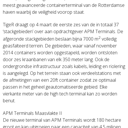
meest geavanceerde containerterminal van de Rotterdamse
haven waarbij de veiligheid voorop staat.
TigeR draagt op 4 maart de eerste zes van de in totaal 37
‘stackgebieden’ over aan opdrachtgever APM Terminals. De
2
afgeronde stackgebieden beslaan bijna 7000 m
volledig
geasfalteerd terrein. De gebieden, waar vanaf november
2014 containers worden opgestapeld, worden ontsloten
door zes kraanbanen van elk 350 meter lang. Ook de
ondergrondse infrastructuur zoals kabels, leiding en riolering
is aangelegd. Op het terrein staan ook verdeelstations met
de afmetingen van een 20ft container zodat ze optimaal
passen in het geheel geautomatiseerde gebied. Elke
vierkante meter van de high tech terminal kan zo worden
benut.
APM Terminals Maasvlakte II
De nieuwe terminal van APM Terminals wordt 180 hectare
groot en kan uitgroeien naar een capaciteit van 4,5 miljoen