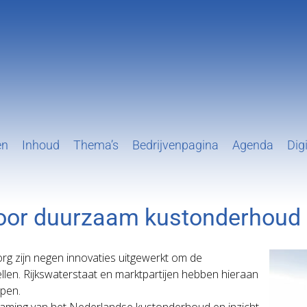
en
Inhoud
Thema’s
Bedrijvenpagina
Agenda
Digi
 voor duurzaam kustonderhoud
org zijn negen innovaties uitgewerkt om de
en. Rijkswaterstaat en marktpartijen hebben hieraan
pen.
zaming van het Nederlandse kustonderhoud en inzicht