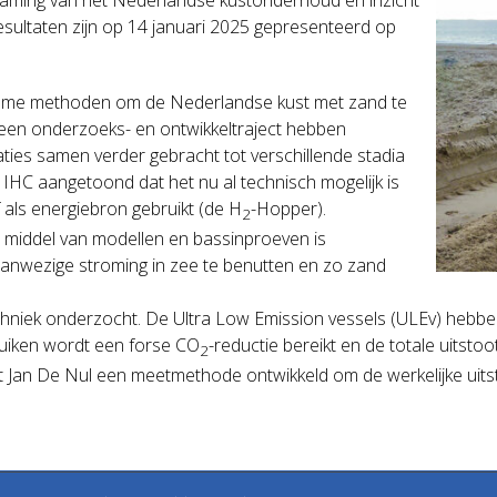
sultaten zijn op 14 januari 2025 gepresenteerd op
rzame methoden om de Nederlandse kust met zand te
 een onderzoeks- en ontwikkeltraject hebben
ties samen verder gebracht tot verschillende stadia
IHC aangetoond dat het nu al technisch mogelijk is
als energiebron gebruikt (de H
-Hopper).
2
 middel van modellen en bassinproeven is
anwezige stroming in zee te benutten en zo zand
echniek onderzocht. De Ultra Low Emission vessels (ULEv) hebben 
ruiken wordt een forse CO
-reductie bereikt en de totale uitstoo
2
t Jan De Nul een meetmethode ontwikkeld om de werkelijke uitst