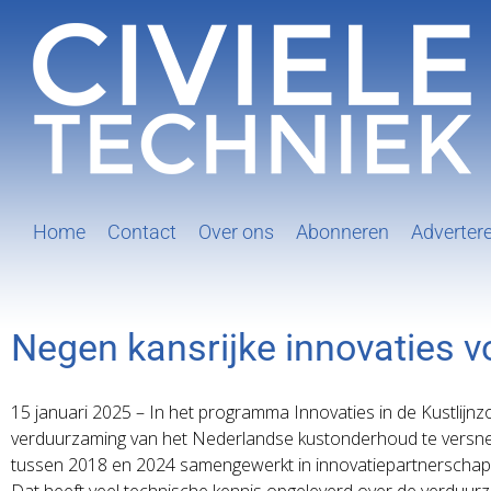
Ga
naar
inhoud
Home
Contact
Over ons
Abonneren
Adverter
Negen kansrijke innovaties
15 januari 2025 – In het programma Innovaties in de Kustlijnz
verduurzaming van het Nederlandse kustonderhoud te versnell
tussen 2018 en 2024 samengewerkt in innovatiepartnerschap
Dat heeft veel technische kennis opgeleverd over de verduur