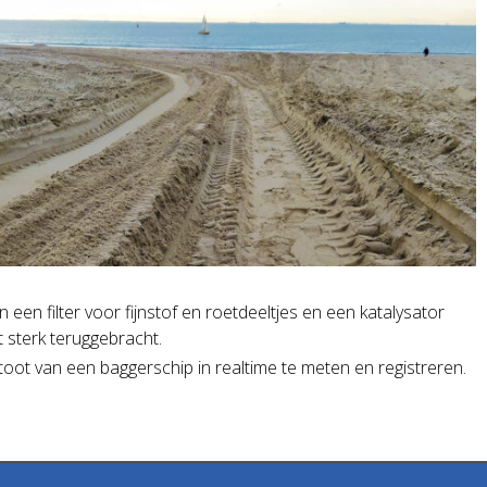
een filter voor fijnstof en roetdeeltjes en een katalysator
t sterk teruggebracht.
oot van een baggerschip in realtime te meten en registreren.