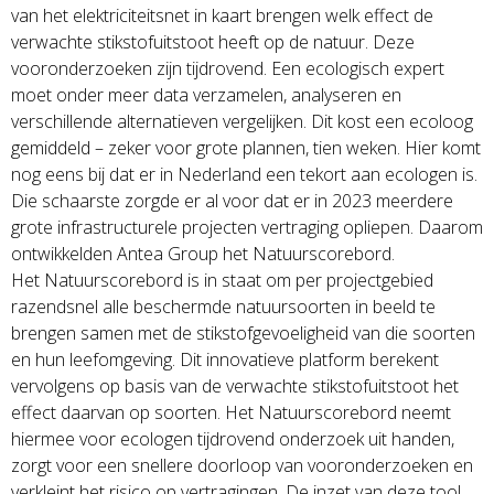
van het elektriciteitsnet in kaart brengen welk effect de
verwachte stikstofuitstoot heeft op de natuur. Deze
vooronderzoeken zijn tijdrovend. Een ecologisch expert
moet onder meer data verzamelen, analyseren en
verschillende alternatieven vergelijken. Dit kost een ecoloog
gemiddeld – zeker voor grote plannen, tien weken. Hier komt
nog eens bij dat er in Nederland een tekort aan ecologen is.
Die schaarste zorgde er al voor dat er in 2023 meerdere
grote infrastructurele projecten vertraging opliepen. Daarom
ontwikkelden Antea Group het Natuurscorebord.
Het Natuurscorebord is in staat om per projectgebied
razendsnel alle beschermde natuursoorten in beeld te
brengen samen met de stikstofgevoeligheid van die soorten
en hun leefomgeving. Dit innovatieve platform berekent
vervolgens op basis van de verwachte stikstofuitstoot het
effect daarvan op soorten. Het Natuurscorebord neemt
hiermee voor ecologen tijdrovend onderzoek uit handen,
zorgt voor een snellere doorloop van vooronderzoeken en
verkleint het risico op vertragingen. De inzet van deze tool