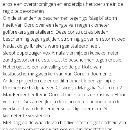
erosie en overstromingen en anderzijds het toerisme in de
regio te bevorderen.
Om de stranden te beschermen tegen golfslag bij storm
heeft Van Oord over een lengte van negen kilometer
golfbrekers geïnstalleerd. Deze constructies bieden
bescherming tegen getijden, stroming, golven en stormvloed.
Nadat de golfbrekers waren geïnstalleerd heeft
sleephopperzuiger Vox Amalia vier miljoen kubieke meter
zand gestort om dit stuk kust te beschermen tegen erosie.
Het project is een aanvulling op de portfolio van
kustbeschermingswerken van Van Oord in Roemenië.
Andere projecten die er op dit moment lopen zijn bij de
Roemeense badplaatsen Costinești, Mangalia-Saturn en 2
Mai. Eerder heeft Van Oord al met succes de kust van Eforie
versterkt. Gezamenlijk zijn deze projecten bedoeld om de
veerkracht van de Roemeense kustlijn over ruim 29
kilometer te versterken.
Met oog op de waarde van biodiversiteit en gezondheid van
de oceaan omvat ons werk ook de implementatie van