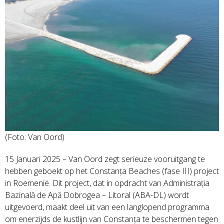
(Foto: Van Oord)
15 Januari 2025 – Van Oord zegt serieuze vooruitgang te
hebben geboekt op het Constanța Beaches (fase III) project
in Roemenië. Dit project, dat in opdracht van Administrația
Bazinală de Apă Dobrogea – Litoral (ABA-DL) wordt
uitgevoerd, maakt deel uit van een langlopend programma
om enerzijds de kustlijn van Constanța te beschermen tegen