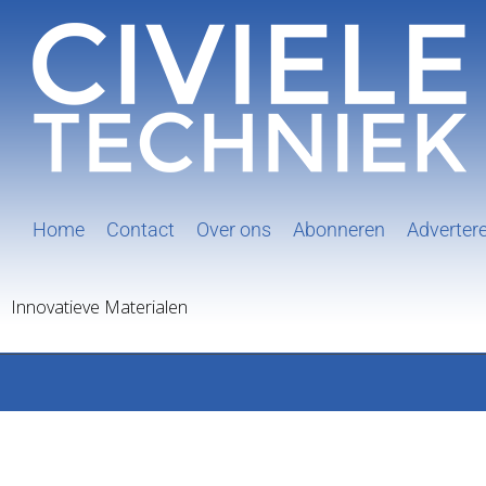
Ga
naar
inhoud
Home
Contact
Over ons
Abonneren
Adverter
Innovatieve Materialen