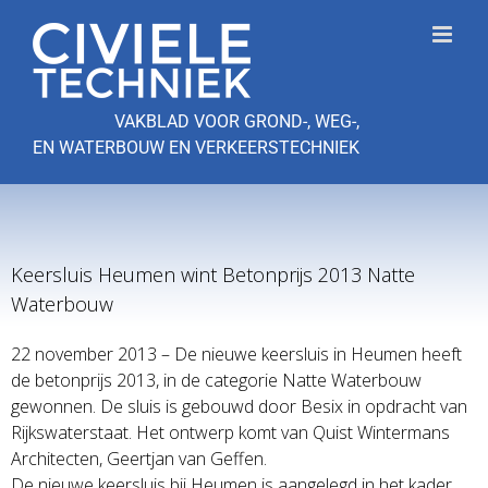
Ga
naar
inhoud
VAKBLAD VOOR GROND-, WEG-,
EN WATERBOUW EN VERKEERSTECHNIEK
Keersluis Heumen wint Betonprijs 2013 Natte
Waterbouw
22 november 2013 – De nieuwe keersluis in Heumen heeft
de betonprijs 2013, in de categorie Natte Waterbouw
gewonnen. De sluis is gebouwd door Besix in opdracht van
Rijkswaterstaat. Het ontwerp komt van Quist Wintermans
Architecten, Geertjan van Geffen.
De nieuwe keersluis bij Heumen is aangelegd in het kader