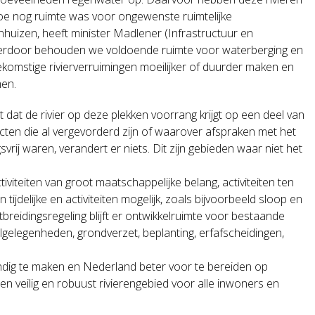
 toe nog ruimte was voor ongewenste ruimtelijke
nhuizen, heeft minister Madlener (Infrastructuur en
. Hierdoor behouden we voldoende ruimte voor waterberging en
ekomstige rivierverruimingen moeilijker of duurder maken en
en.
nt dat de rivier op deze plekken voorrang krijgt op een deel van
ten die al vergevorderd zijn of waarover afspraken met het
ij waren, verandert er niets. Dit zijn gebieden waar niet het
tiviteiten van groot maatschappelijke belang, activiteiten ten
delijke en activiteiten mogelijk, zoals bijvoorbeeld sloop en
eidingsregeling blijft er ontwikkelruimte voor bestaande
ilgelegenheden, grondverzet, beplanting, erfafscheidingen,
ndig te maken en Nederland beter voor te bereiden op
 veilig en robuust rivierengebied voor alle inwoners en