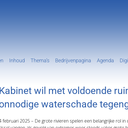
en
Inhoud
Thema’s
Bedrijvenpagina
Agenda
Digi
Kabinet wil met voldoende ruim
onnodige waterschade tegen
4 februari 2025 – De grote rivieren spelen een belangrijke rol i
IJssel vangen als gevolg van extremer weer steeds vaker grot