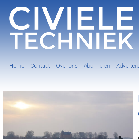
Ga
naar
inhoud
Home
Contact
Over ons
Abonneren
Adverter