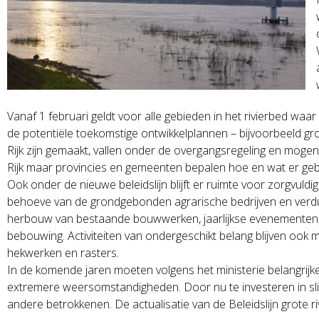
Vanaf 1 februari geldt voor alle gebieden in het rivierbed waar 
de potentiële toekomstige ontwikkelplannen – bijvoorbeeld gr
Rijk zijn gemaakt, vallen onder de overgangsregeling en mogen
Rijk maar provincies en gemeenten bepalen hoe en wat er g
Ook onder de nieuwe beleidslijn blijft er ruimte voor zorgvuldig
behoeve van de grondgebonden agrarische bedrijven en verduurz
herbouw van bestaande bouwwerken, jaarlijkse evenementen, de
bebouwing. Activiteiten van ondergeschikt belang blijven ook m
hekwerken en rasters.
In de komende jaren moeten volgens het ministerie belangri
extremere weersomstandigheden. Door nu te investeren in sli
andere betrokkenen. De actualisatie van de Beleidslijn grote riv