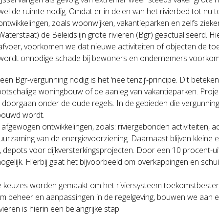
wel de ruimte nodig. Omdat er in delen van het rivierbed tot nu
ontwikkelingen, zoals woonwijken, vakantieparken en zelfs zieke
Waterstaat) de Beleidslijn grote rivieren (Bgr) geactualiseerd
afvoer, voorkomen we dat nieuwe activiteiten of objecten de to
wordt onnodige schade bij bewoners en ondernemers voorkom
een Bgr-vergunning nodig is het ‘nee tenzij’-principe. Dit beteke
ootschalige woningbouw of de aanleg van vakantieparken. Projec
 doorgaan onder de oude regels. In de gebieden die vergunningsvr
ebouwd wordt.
 afgewogen ontwikkelingen, zoals: riviergebonden activiteiten, ac
aming van de energievoorziening. Daarnaast blijven kleine en tij
pots voor dijkversterkingsprojecten. Door een 10 procent-uitbr
ogelijk. Hierbij gaat het bijvoorbeeld om overkappingen en schu
jke keuzes worden gemaakt om het riviersysteem toekomstbeste
m beheer en aanpassingen in de regelgeving, bouwen we aan een
ieren is hierin een belangrijke stap.