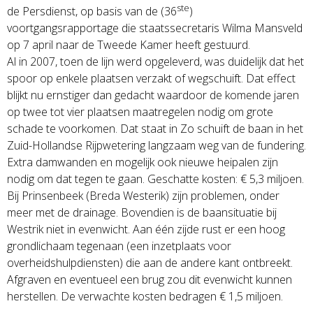
ste
de Persdienst, op basis van de (36
)
voortgangsrapportage die staatssecretaris Wilma Mansveld
op 7 april naar de Tweede Kamer heeft gestuurd.
Al in 2007, toen de lijn werd opgeleverd, was duidelijk dat het
spoor op enkele plaatsen verzakt of wegschuift. Dat effect
blijkt nu ernstiger dan gedacht waardoor de komende jaren
op twee tot vier plaatsen maatregelen nodig om grote
schade te voorkomen. Dat staat in Zo schuift de baan in het
Zuid-Hollandse Rijpwetering langzaam weg van de fundering.
Extra damwanden en mogelijk ook nieuwe heipalen zijn
nodig om dat tegen te gaan. Geschatte kosten: € 5,3 miljoen.
Bij Prinsenbeek (Breda Westerik) zijn problemen, onder
meer met de drainage. Bovendien is de baansituatie bij
Westrik niet in evenwicht. Aan één zijde rust er een hoog
grondlichaam tegenaan (een inzetplaats voor
overheidshulpdiensten) die aan de andere kant ontbreekt.
Afgraven en eventueel een brug zou dit evenwicht kunnen
herstellen. De verwachte kosten bedragen € 1,5 miljoen.