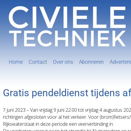
Ga
naar
inhoud
Home
Contact
Over ons
Abonneren
Adverter
Gratis pendeldienst tijdens a
7 juni 2023 – Van vrijdag 9 juni 22.00 tot vrijdag 4 augustus 20
richtingen afgesloten voor al het verkeer. Voor (brom)fietse
Rijkswaterstaat in deze periode een veerverbinding in.
De veerboten varen tussen het strandje bij Numansdorp en r