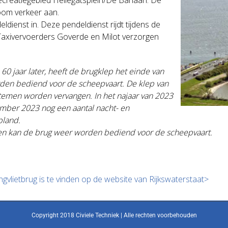
oom verkeer aan.
ienst in. Deze pendeldienst rijdt tijdens de
. Taxivervoerders Goverde en Milot verzorgen
60 jaar later, heeft de brugklep het einde van
rden bediend voor de scheepvaart. De klep van
stemen worden vervangen. In het najaar van 2023
ember 2023 nog een aantal nacht- en
pland.
ar en kan de brug weer worden bediend voor de scheepvaart.
gvlietbrug is te vinden op de website van Rijkswaterstaat>
Copyright 2018 Civiele Techniek | Alle rechten voorbehouden