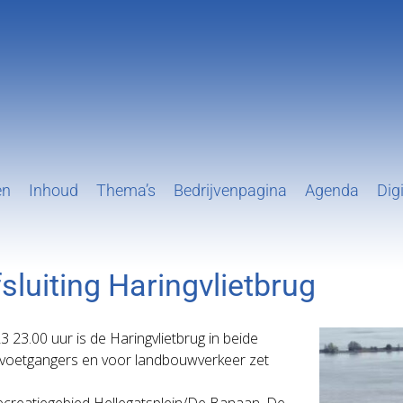
en
Inhoud
Thema’s
Bedrijvenpagina
Agenda
Digi
fsluiting Haringvlietbrug
23 23.00 uur is de Haringvlietbrug in beide
rs/voetgangers en voor landbouwverkeer zet
ecreatiegebied Hellegatsplein/De Banaan. De