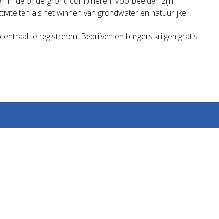
iten in de ondergrond combineren. Voorbeelden zijn
viteiten als het winnen van grondwater en natuurlijke
traal te registreren. Bedrijven en burgers krijgen gratis