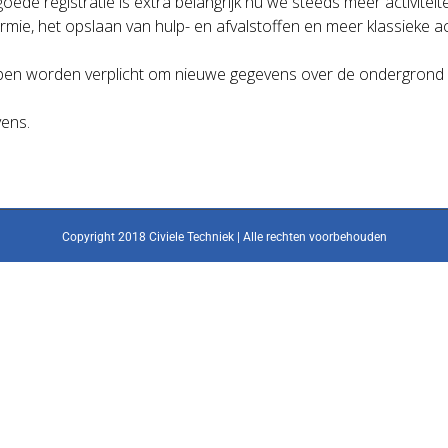
oede registratie is extra belangrijk nu we steeds meer activite
 het opslaan van hulp- en afvalstoffen en meer klassieke acti
pen worden verplicht om nieuwe gegevens over de ondergrond cen
ens.
Copyright 2018 Civiele Techniek | Alle rechten voorbehouden