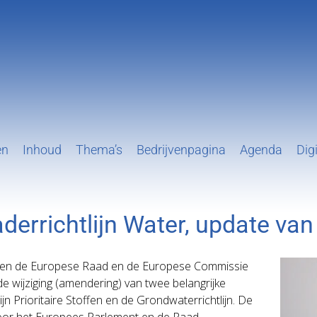
en
Inhoud
Thema’s
Bedrijvenpagina
Agenda
Digi
rrichtlijn Water, update van s
en de Europese Raad en de Europese Commissie
e wijziging (amendering) van twee belangrijke
ijn Prioritaire Stoffen en de Grondwaterrichtlijn. De
oor het Europees Parlement en de Raad.