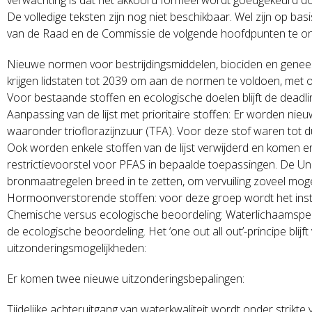
De volledige teksten zijn nog niet beschikbaar. Wel zijn op ba
van de Raad en de Commissie de volgende hoofdpunten te o
Nieuwe normen voor bestrijdingsmiddelen, biociden en gene
krijgen lidstaten tot 2039 om aan de normen te voldoen, met 
Voor bestaande stoffen en ecologische doelen blijft de dead
Aanpassing van de lijst met prioritaire stoffen: Er worden n
waaronder trioflorazijnzuur (TFA). Voor deze stof waren tot
Ook worden enkele stoffen van de lijst verwijderd en komen e
restrictievoorstel voor PFAS in bepaalde toepassingen. De U
bronmaatregelen breed in te zetten, om vervuiling zoveel moge
Hormoonverstorende stoffen: voor deze groep wordt het instr
Chemische versus ecologische beoordeling: Waterlichaamspeci
de ecologische beoordeling. Het ‘one out all out’-principe bli
uitzonderingsmogelijkheden:
Er komen twee nieuwe uitzonderingsbepalingen:
Tijdelijke achteruitgang van waterkwaliteit wordt onder strik