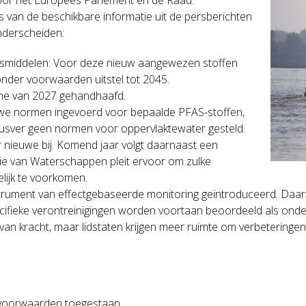
sis van de beschikbare informatie uit de persberichten
nderscheiden:
esmiddelen: Voor deze nieuw aangewezen stoffen
onder voorwaarden uitstel tot 2045.
line van 2027 gehandhaafd.
ieuwe normen ingevoerd voor bepaalde PFAS-stoffen,
 dusver geen normen voor oppervlaktewater gesteld.
r nieuwe bij. Komend jaar volgt daarnaast een
nie van Waterschappen pleit ervoor om zulke
lijk te voorkomen.
ument van effectgebaseerde monitoring geïntroduceerd. Daarmee
fieke verontreinigingen worden voortaan beoordeeld als onderd
jft van kracht, maar lidstaten krijgen meer ruimte om verbeterin
te voorwaarden toegestaan.