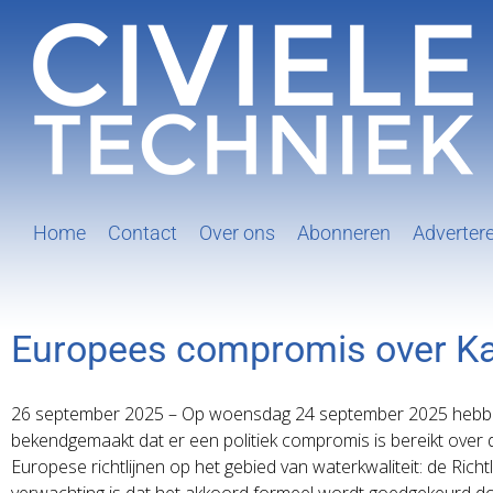
Ga
naar
inhoud
Home
Contact
Over ons
Abonneren
Adverter
Europees compromis over Kade
26 september 2025 – Op woensdag 24 september 2025 hebb
bekendgemaakt dat er een politiek compromis is bereikt over d
Europese richtlijnen op het gebied van waterkwaliteit: de Richtl
verwachting is dat het akkoord formeel wordt goedgekeurd d