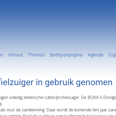
en
Inhoud
Thema’s
Bedrijvenpagina
Agenda
Digi
fielzuiger in gebruik genomen
gen volledig elektrische cutter/profielzuiger. De BOKA E-Dredg
j.
out als voor de zandwinning. Daar wordt de komende tien jaar za
r is volgens Boskalis is dat ze eenvoudig om te bouwen is van 