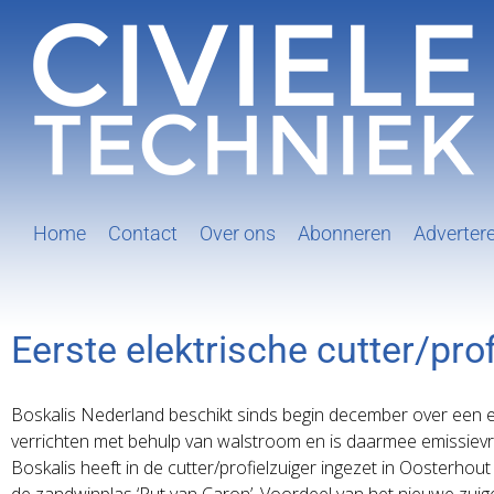
Ga
naar
inhoud
Home
Contact
Over ons
Abonneren
Adverter
Eerste elektrische cutter/pro
Boskalis Nederland beschikt sinds begin december over een ei
verrichten met behulp van walstroom en is daarmee emissievri
Boskalis heeft in de cutter/profielzuiger ingezet in Oosterh
de zandwinplas ‘Put van Caron’. Voordeel van het nieuwe zuige