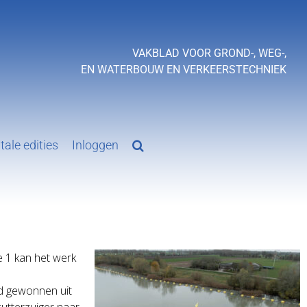
VAKBLAD VOOR GROND-, WEG-,
EN WATERBOUW EN VERKEERSTECHNIEK
tale edities
Inloggen
e 1 kan het werk
nd gewonnen uit
cutterzuiger naar