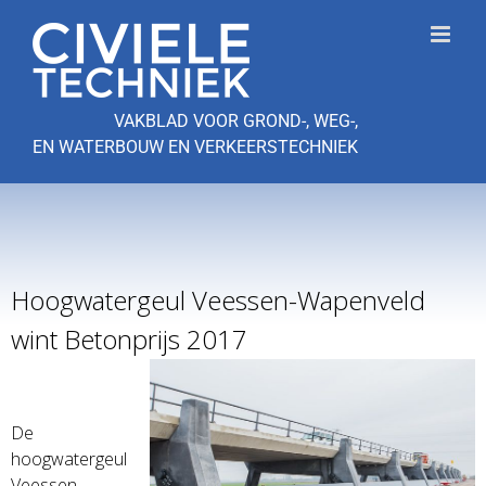
Ga
naar
inhoud
VAKBLAD VOOR GROND-, WEG-,
EN WATERBOUW EN VERKEERSTECHNIEK
Hoogwatergeul Veessen-Wapenveld
wint Betonprijs 2017
De
hoogwatergeul
Veessen-