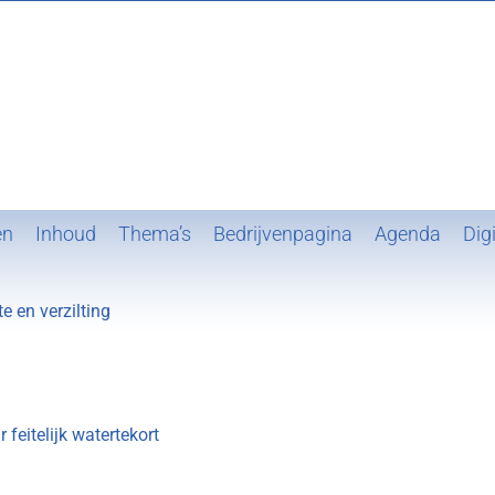
en
Inhoud
Thema’s
Bedrijvenpagina
Agenda
Digi
e en verzilting
feitelijk watertekort