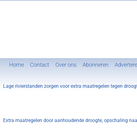
Ga
naar
inhoud
Home
Contact
Over ons
Abonneren
Adverter
Lage rivierstanden zorgen voor extra maatregelen tegen droogt
Extra maatregelen door aanhoudende droogte, opschaling naar 