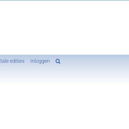
VAKBLAD VOOR GROND-, WEG-,
EN WATERBOUW EN VERKEERSTECHNIEK
tale edities
Inloggen