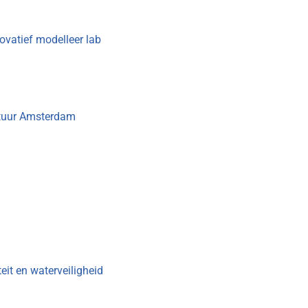
novatief modelleer lab
uctuur Amsterdam
it en waterveiligheid