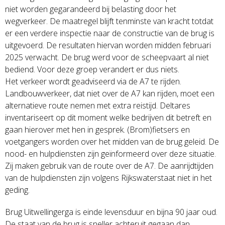
niet worden gegarandeerd bij belasting door het
wegverkeer. De maatregel blijft tenminste van kracht totdat
er een verdere inspectie naar de constructie van de brug is
uitgevoerd. De resultaten hiervan worden midden februari
2025 verwacht. De brug werd voor de scheepvaart al niet
bediend. Voor deze groep verandert er dus niets.
Het verkeer wordt geadviseerd via de A7 te rijden.
Landbouwverkeer, dat niet over de A7 kan rijden, moet een
alternatieve route nemen met extra reistijd. Deltares
inventariseert op dit moment welke bedrijven dit betreft en
gaan hierover met hen in gesprek. (Brom)fietsers en
voetgangers worden over het midden van de brug geleid. De
nood- en hulpdiensten zijn geïnformeerd over deze situatie.
Zij maken gebruik van de route over de A7. De aanrijdtijden
van de hulpdiensten zijn volgens Rijkswaterstaat niet in het
geding.
Brug Uitwellingerga is einde levensduur en bijna 90 jaar oud.
De staat van de brug is sneller achteruit gegaan dan