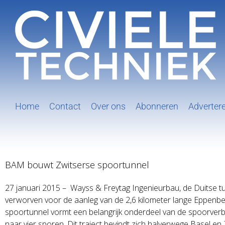
Ga
naar
inhoud
Home
Contact
Over ons
Abonneren
Adverter
BAM bouwt Zwitserse spoortunnel
27 januari 2015 – Wayss & Freytag Ingenieurbau, de Duitse 
verworven voor de aanleg van de 2,6 kilometer lange Eppenbe
spoortunnel vormt een belangrijk onderdeel van de spoorver
naar vier sporen. Dit traject bevindt zich halverwege Basel en 