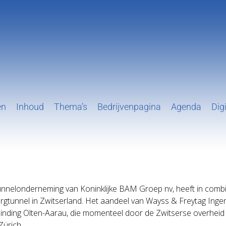
en
Inhoud
Thema’s
Bedrijvenpagina
Agenda
Digi
tunnelonderneming van Koninklijke BAM Groep nv, heeft in com
rgtunnel in Zwitserland. Het aandeel van Wayss & Freytag Inge
binding Olten-Aarau, die momenteel door de Zwitserse overhe
Zürich.