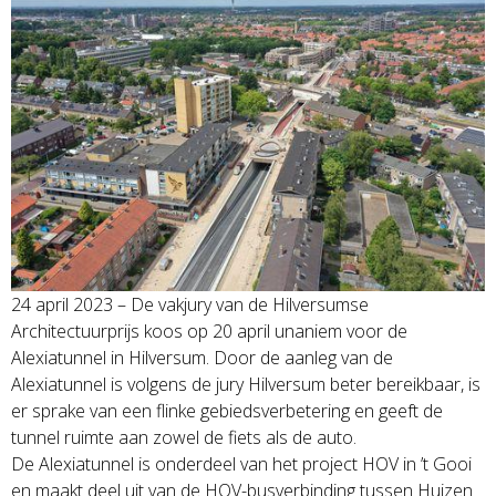
24 april 2023 – De vakjury van de Hilversumse
Architectuurprijs koos op 20 april unaniem voor de
Alexiatunnel in Hilversum. Door de aanleg van de
Alexiatunnel is volgens de jury Hilversum beter bereikbaar, is
er sprake van een flinke gebiedsverbetering en geeft de
tunnel ruimte aan zowel de fiets als de auto.
De Alexiatunnel is onderdeel van het project HOV in ’t Gooi
en maakt deel uit van de HOV-busverbinding tussen Huizen