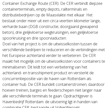
Container Exchange Route (CER). De CER verbindt diepzee
containerterminals, empty depots, railterminals en
distributiebedrijven op de Maasvlakte met elkaar. Het
bestaat onder meer uit een circa veertien kilometer lange,
verharde baan (DGB constructie; doorgaand gewapend
beton), drie gelijkvloerse wegkruisingen, een gelijkvloerse
spoorkruising en drie spoorviaducten.
Doel van het project is om de uitwisselkosten tussen de
verschillende bedrijven te reduceren en de verbindingen met
het Europese achterland verder te verbeteren. De CER
maakt het mogelijk om de uitwisselkosten voor containers te
minimaliseren. Dit leidt tot een verbetering van het
achterland- en transshipment product en versterkt de
concurrentiepositie van de haven van Rotterdam als
container hub. De CER bundelt containerstromen; daardoor
hoeven treinen, barges en feederschepen niet langer naar
alle verschillende terminals te gaan. Opdrachtgever is
Havenbedrijf Rotterdam: de uitvoering ligt in handen van
combinatie CER, bestaande uit VolkerWessels