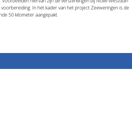
Voorbeelden hiervan zijn de versterkingen bij Nolle-Westduin
oorbereiding. In het kader van het project Zeeweringen is de
ende 50 kilometer aangepakt.