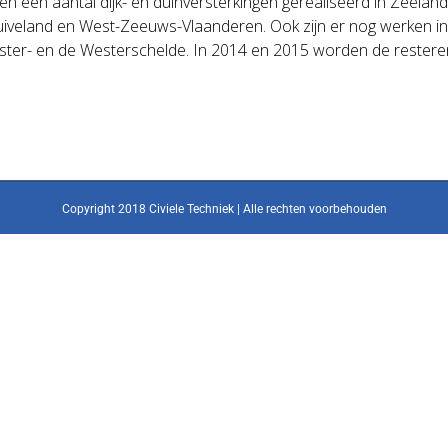
n aantal dijk- en duinversterkingen gerealiseerd in Zeeland. 
iveland en West-Zeeuws-Vlaanderen. Ook zijn er nog werken in v
Ooster- en de Westerschelde. In 2014 en 2015 worden de rester
Copyright 2018 Civiele Techniek | Alle rechten voorbehouden