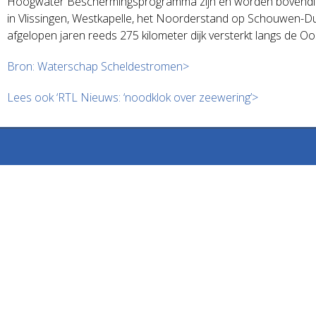
Hoogwater Beschermingsprogramma zijn en worden bovendien ee
in Vlissingen, Westkapelle, het Noorderstand op Schouwen-Du
afgelopen jaren reeds 275 kilometer dijk versterkt langs de 
Bron: Waterschap Scheldestromen>
Lees ook ‘RTL Nieuws: ‘noodklok over zeewering’>