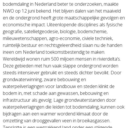
bodemdaling in Nederland beter te onderzoeken, maakte
NWO op 12 juni bekend. Het blijven dalen van het maaiveld
en de ondergrond heeft grote maatschappelijke gevolgen en
economische impact. Uiteenlopende disciplines als fysische
geografie, satellietgeodesie, biologie, bodemchemie,
milieuwetenschappen, agro-economie, civiele techniek,
ruimtelijk bestuur en rechtsgeleerdheid slaan nu de handen
ineen om Nederland toekomstbestendig te maken.
Wereldwijd wonen ruim 500 miljoen mensen in rivierdelta’s.
Deze gebieden met hun vaak slappe ondergrond worden
steeds intensiever gebruikt en steeds dichter bevolkt. Door
grondwaterwinning, zware bebouwing en
waterpeilverlagingen voor landbouw en steden klinkt de
bodem in, met schade aan gewassen, bebouwing en
infrastructuur als gevolg. Lage grondwaterstanden door
waterpeilverlagingen die leiden tot bodemdaling, kunnen ook
bijdragen aan een warmer wordend klimaat door de
omzetting van drooggevallen veen in broeikasgassen.
Tenslotte is een wegzakkend land onder een stijgende