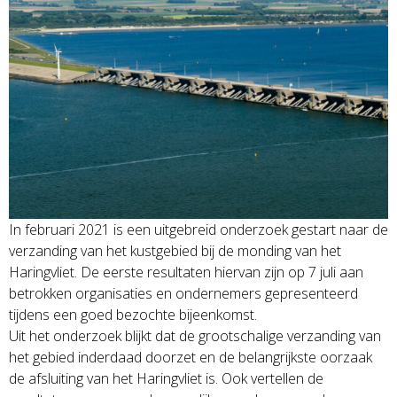
In februari 2021 is een uitgebreid onderzoek gestart naar de
verzanding van het kustgebied bij de monding van het
Haringvliet. De eerste resultaten hiervan zijn op 7 juli aan
betrokken organisaties en ondernemers gepresenteerd
tijdens een goed bezochte bijeenkomst.
Uit het onderzoek blijkt dat de grootschalige verzanding van
het gebied inderdaad doorzet en de belangrijkste oorzaak
de afsluiting van het Haringvliet is. Ook vertellen de