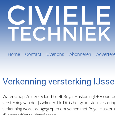
Ga
naar
inhoud
Home
Contact
Over ons
Abonneren
Adverter
Verkenning versterking IJsse
Waterschap Zuiderzeeland heeft Royal HaskoningDHV opdrach
versterking van de IJsselmeerdijk. Dit is het grootste invest
verkenning wordt aangegrepen om samen met Royal Haskonin
dijkversterking te identificeren.