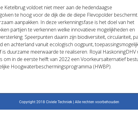
 de Ketelbrug voldoet niet meer aan de hedendaagse
 golven te hoog voor de dijk die de diepe Flevopolder beschermt
urzaam aanpakken. In deze verkenningsfase is het doel van het
en partijen te verkennen welke innovatieve mogelijkheden en
sterking. Speerpunten daarin zijn biodiversiteit, circulariteit, p
bied en achterland vanuit ecologisch oogpunt, toepassingsmogel
of is duurzame meerwaarde te realiseren. Royal HaskoningDHV wo
om in de eerste helft van 2022 een Voorkeursalternatief bestuurl
landelijke Hoogwaterbeschermingsprogramma (HWBP).
Copyright 2018 Civiele Techniek | Alle rechten voorbehouden