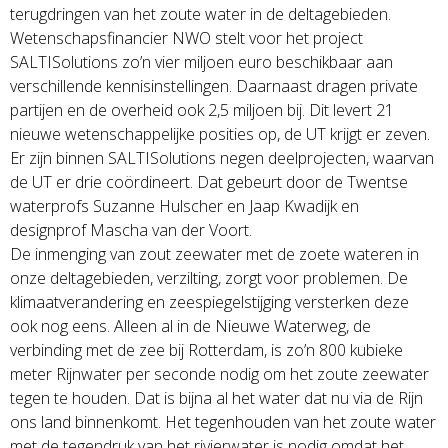
terugdringen van het zoute water in de deltagebieden.
Wetenschapsfinancier NWO stelt voor het project
SALTISolutions zo’n vier miljoen euro beschikbaar aan
verschillende kennisinstellingen. Daarnaast dragen private
partijen en de overheid ook 2,5 miljoen bij. Dit levert 21
nieuwe wetenschappelijke posities op, de UT krijgt er zeven.
Er zijn binnen SALTISolutions negen deelprojecten, waarvan
de UT er drie coördineert. Dat gebeurt door de Twentse
waterprofs Suzanne Hulscher en Jaap Kwadijk en
designprof Mascha van der Voort.
De inmenging van zout zeewater met de zoete wateren in
onze deltagebieden, verzilting, zorgt voor problemen. De
klimaatverandering en zeespiegelstijging versterken deze
ook nog eens. Alleen al in de Nieuwe Waterweg, de
verbinding met de zee bij Rotterdam, is zo’n 800 kubieke
meter Rijnwater per seconde nodig om het zoute zeewater
tegen te houden. Dat is bijna al het water dat nu via de Rijn
ons land binnenkomt. Het tegenhouden van het zoute water
met de tegendruk van het rivierwater is nodig omdat het