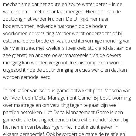
mechanisme dat het zoute en zoute water beter – in de
waterkolom – met elkaar laat mengen. Hierdoor kan de
zouttong niet verder kruipen. De UT kijkt hier naar
bodemvormen; golvende patronen op de bodem
voorkomen de verzilting. Verder wordt onderzocht of bij
estuaria, de verbrede en vaak trechtervormige monding van
de rivier in zee, met kwelders (begroeid stuk land dat aan de
zee grenst) en andere oevermaatregelen via de oevers
menging kan worden vergroot. In sluiscomplexen wordt
uitgezocht hoe de zoutindringing precies werkt en dat kan
worden gemodelleerd.
In het kader van ‘serious game’ ontwikkelt prof. Mascha van
der Voort een ‘Delta Management Game’. Bij besluitvorming
over maatregelen om verzilting tegen te gaan zijn veel
partijen betrokken. Het Delta Management Game is een
game die alle belanghebbenden betrekt en ondersteunt bij
het nemen van beslissingen. Het moet inzicht geven in
elkaars perspectief. Ook bevordert de game de relatie en