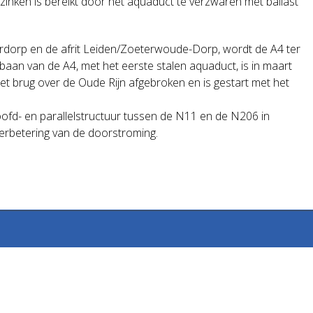
zinken is bereikt door het aquaduct te verzwaren met ballast
rdorp en de afrit Leiden/Zoeterwoude-Dorp, wordt de A4 ter
baan van de A4, met het eerste stalen aquaduct, is in maart
met brug over de Oude Rijn afgebroken en is gestart met het
ofd- en parallelstructuur tussen de N11 en de N206 in
erbetering van de doorstroming.