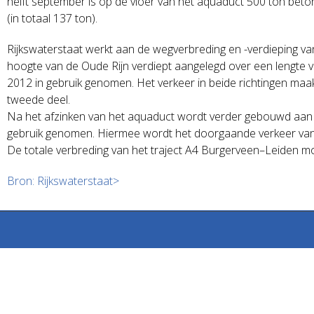
helft september is op de vloer van het aquaduct 500 ton beto
(in totaal 137 ton).
Rijkswaterstaat werkt aan de wegverbreding en -verdieping 
hoogte van de Oude Rijn verdiept aangelegd over een lengte va
2012 in gebruik genomen. Het verkeer in beide richtingen maakt
tweede deel.
Na het afzinken van het aquaduct wordt verder gebouwd aan d
gebruik genomen. Hiermee wordt het doorgaande verkeer van 
De totale verbreding van het traject A4 Burgerveen–Leiden mo
Bron: Rijkswaterstaat>