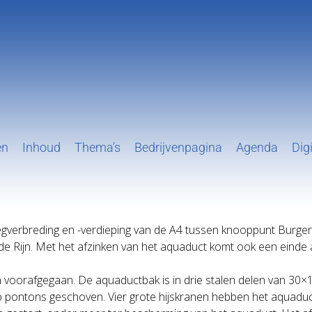
en
Inhoud
Thema’s
Bedrijvenpagina
Agenda
Digi
verbreding en -verdieping van de A4 tussen knooppunt Burgerv
 Oude Rijn. Met het afzinken van het aquaduct komt ook een ein
en voorafgegaan. De aquaductbak is in drie stalen delen van 30
p pontons geschoven. Vier grote hijskranen hebben het aquaduct