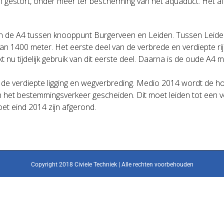
n gestort, onder meer ter bescherming van het aquaduct. Het af
van de A4 tussen knooppunt Burgerveen en Leiden. Tussen Leide
n 1400 meter. Het eerste deel van de verbrede en verdiepte rij
 nu tijdelijk gebruik van dit eerste deel. Daarna is de oude A4 
e verdiepte ligging en wegverbreding. Medio 2014 wordt de ho
het bestemmingsverkeer gescheiden. Dit moet leiden tot een v
et eind 2014 zijn afgerond.
Copyright 2018 Civiele Techniek | Alle rechten voorbehouden