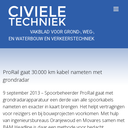
Ga
naar
inhoud
VAKBLAD VOOR GROND-, WEG-,
EN WATERBOUW EN VERKEERSTECHNIEK
ProRail gaat 30.000 km kabel nameten met
grondradar
9 september 2013 – Spoorbeheerder ProRail gaat met
grondradarapparatuur een derde van alle spoorkabels
nameten en exacter in kaart brengen. Het helpt vertragingen
voor reizigers en bij bouwprojecten voorkomen. Met hulp
van ingenieursbureaus Oranjewoud en Movares samen met
BAM Headline is daar een methode voor bedacht.