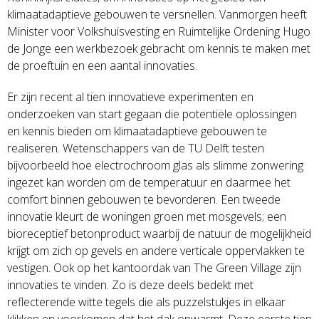
klimaatadaptieve gebouwen te versnellen. Vanmorgen heeft
Minister voor Volkshuisvesting en Ruimtelijke Ordening Hugo
de Jonge een werkbezoek gebracht om kennis te maken met
de proeftuin en een aantal innovaties.
Er zijn recent al tien innovatieve experimenten en
onderzoeken van start gegaan die potentiële oplossingen
en kennis bieden om klimaatadaptieve gebouwen te
realiseren. Wetenschappers van de TU Delft testen
bijvoorbeeld hoe electrochroom glas als slimme zonwering
ingezet kan worden om de temperatuur en daarmee het
comfort binnen gebouwen te bevorderen. Een tweede
innovatie kleurt de woningen groen met mosgevels; een
bioreceptief betonproduct waarbij de natuur de mogelijkheid
krijgt om zich op gevels en andere verticale oppervlakken te
vestigen. Ook op het kantoordak van The Green Village zijn
innovaties te vinden. Zo is deze deels bedekt met
reflecterende witte tegels die als puzzelstukjes in elkaar
klikken en voorkomen dat het dak opwarmt. Deze eerste tien