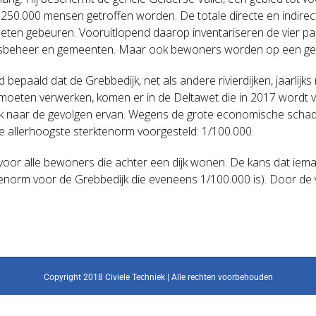
50.000 mensen getroffen worden. De totale directe en indirect
ten gebeuren. Vooruitlopend daarop inventariseren de vier pa
bosbeheer en gemeenten. Maar ook bewoners worden op een geg
d bepaald dat de Grebbedijk, net als andere rivierdijken, jaarl
oeten verwerken, komen er in de Deltawet die in 2017 wordt va
k naar de gevolgen ervan. Wegens de grote economische schade 
de allerhoogste sterktenorm voorgesteld: 1/100.000.
s voor alle bewoners die achter een dijk wonen. De kans dat iem
ktenorm voor de Grebbedijk die eveneens 1/100.000 is). Door de
Copyright 2018 Civiele Techniek | Alle rechten voorbehouden