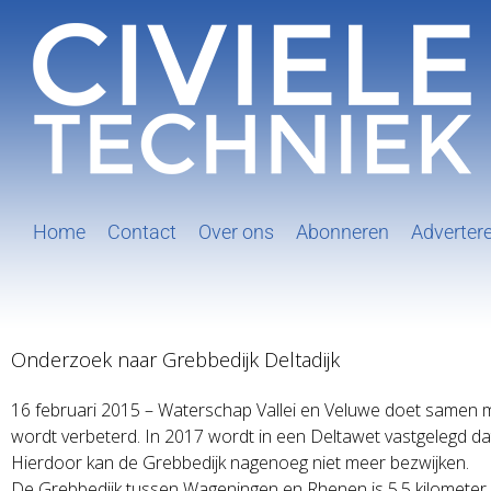
Ga
naar
inhoud
Home
Contact
Over ons
Abonneren
Adverter
Onderzoek naar Grebbedijk Deltadijk
16 februari 2015 – Waterschap Vallei en Veluwe doet samen m
wordt verbeterd. In 2017 wordt in een Deltawet vastgelegd dat 
Hierdoor kan de Grebbedijk nagenoeg niet meer bezwijken.
De Grebbedijk tussen Wageningen en Rhenen is 5,5 kilometer l