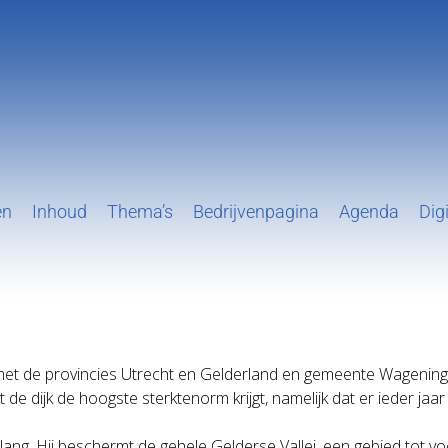
en
Inhoud
Thema’s
Bedrijvenpagina
Agenda
Digi
et de provincies Utrecht en Gelderland en gemeente Wageninge
de dijk de hoogste sterktenorm krijgt, namelijk dat er ieder jaa
ang. Hij beschermt de gehele Gelderse Vallei, een gebied tot v