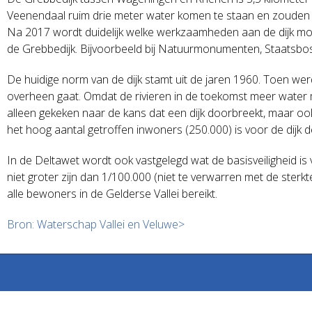
Veenendaal ruim drie meter water komen te staan en zouden 2
Na 2017 wordt duidelijk welke werkzaamheden aan de dijk moe
de Grebbedijk. Bijvoorbeeld bij Natuurmonumenten, Staats
De huidige norm van de dijk stamt uit de jaren 1960. Toen wer
overheen gaat. Omdat de rivieren in de toekomst meer water m
alleen gekeken naar de kans dat een dijk doorbreekt, maar oo
het hoog aantal getroffen inwoners (250.000) is voor de dijk 
In de Deltawet wordt ook vastgelegd wat de basisveiligheid i
niet groter zijn dan 1/100.000 (niet te verwarren met de ster
alle bewoners in de Gelderse Vallei bereikt.
Bron: Waterschap Vallei en Veluwe>