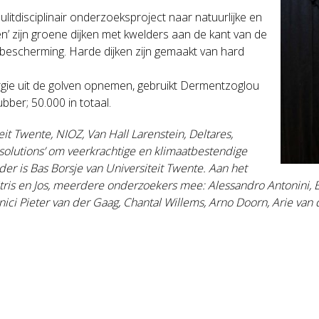
litdisciplinair onderzoeksproject naar natuurlijke en
en’ zijn groene dijken met kwelders aan de kant van de
tbescherming. Harde dijken zijn gemaakt van hard
ie uit de golven opnemen, gebruikt Dermentzoglou
bber; 50.000 in totaal.
eit Twente, NIOZ, Van Hall Larenstein, Deltares,
 solutions’ om veerkrachtige en klimaatbestendige
er is Bas Borsje van Universiteit Twente. Aan het
ris en Jos, meerdere onderzoekers mee: Alessandro Antonini, B
ici Pieter van der Gaag, Chantal Willems, Arno Doorn, Arie van 