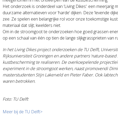
Het onderzoek is onderdeel van ‘Living Dikes’: een meerjarig mu
duurzame alternatieven voor ‘harde’ dijken. Deze ‘levende dijk
zee. Ze spelen een belangrijke rol voor onze toekomstige kus
materiaal dat slijt; kwelders niet.
Om in de stroomgoot te onderzoeken hoe goed grassen energ
op een schaal van één op tien de lange slijkgrassprieten van ru
In het Living Dikes project onderzoeken de TU Delft, Universit
Rijksuniversiteit Groningen en andere partners ‘nature-based
kustbescherming te realiseren. De overkoepelende projectleid
experiment in de stroomgoot werken, naast promovendi Dimit
masterstudenten Stijn Lakerveld en Pieter Faber. Ook labtechn
waren betrokken.
Foto: TU Delft
Meer bij de TU Delft>