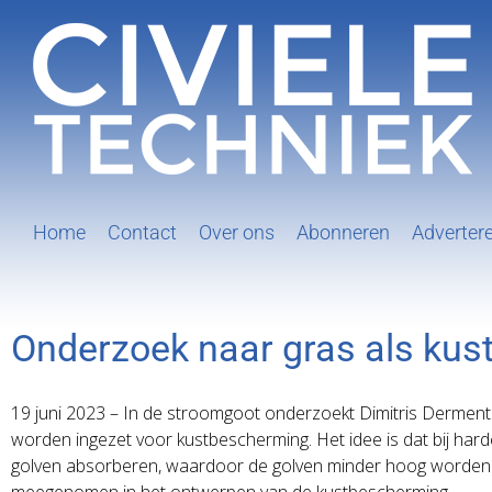
Ga
naar
inhoud
Home
Contact
Over ons
Abonneren
Adverter
Onderzoek naar gras als ku
19 juni 2023 – In de stroomgoot onderzoekt Dimitris Derment
worden ingezet voor kustbescherming. Het idee is dat bij hard
golven absorberen, waardoor de golven minder hoog worden.
meegenomen in het ontwerpen van de kustbescherming.