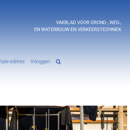
VAKBLAD VOOR GROND-, WEG-,
EN WATERBOUW EN VERKEERSTECHNIEK
tale edities
Inloggen