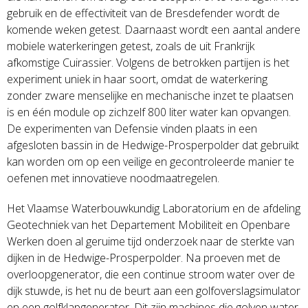
gebruik en de effectiviteit van de Bresdefender wordt de
komende weken getest. Daarnaast wordt een aantal andere
mobiele waterkeringen getest, zoals de uit Frankrijk
afkomstige Cuirassier. Volgens de betrokken partijen is het
experiment uniek in haar soort, omdat de waterkering
zonder zware menselijke en mechanische inzet te plaatsen
is en één module op zichzelf 800 liter water kan opvangen.
De experimenten van Defensie vinden plaats in een
afgesloten bassin in de Hedwige-Prosperpolder dat gebruikt
kan worden om op een veilige en gecontroleerde manier te
oefenen met innovatieve noodmaatregelen.
Het Vlaamse Waterbouwkundig Laboratorium en de afdeling
Geotechniek van het Departement Mobiliteit en Openbare
Werken doen al geruime tijd onderzoek naar de sterkte van
dijken in de Hedwige-Prosperpolder. Na proeven met de
overloopgenerator, die een continue stroom water over de
dijk stuwde, is het nu de beurt aan een golfoverslagsimulator
en een golfklapgenerator. Dit zijn machines die golven water