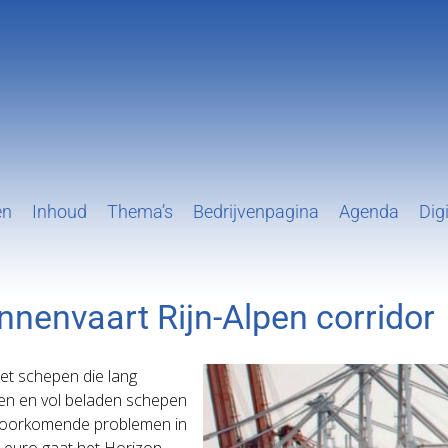
en
Inhoud
Thema’s
Bedrijvenpagina
Agenda
Digi
nnenvaart Rijn-Alpen corridor
met schepen die lang
ren en vol beladen schepen
el voorkomende problemen in
n euro gaat het Horizon