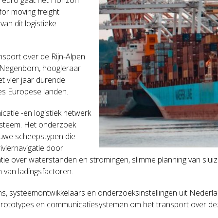
or moving freight
an dit logistieke
nsport over de Rijn-Alpen
 Negenborn, hoogleraar
t vier jaar durende
es Europese landen.
atie -en logistiek netwerk
systeem. Het onderzoek
ieuwe scheepstypen die
iviernavigatie door
matie over waterstanden en stromingen, slimme planning van slui
 van ladingsfactoren.
ens, systeemontwikkelaars en onderzoeksinstellingen uit Nederl
rototypes en communicatiesystemen om het transport over deze c