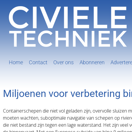
Ga
naar
inhoud
Home
Contact
Over ons
Abonneren
Adverter
Miljoenen voor verbetering bi
Containerschepen die niet vol geladen zijn, overvolle sluizen 
moeten wachten, suboptimale navigatie van schepen op rivie
die niet bestand zijn tegen een lage waterstand. Het zijn ve
de binnenvaart. Met een Europese subside van bijna 9 miljoe