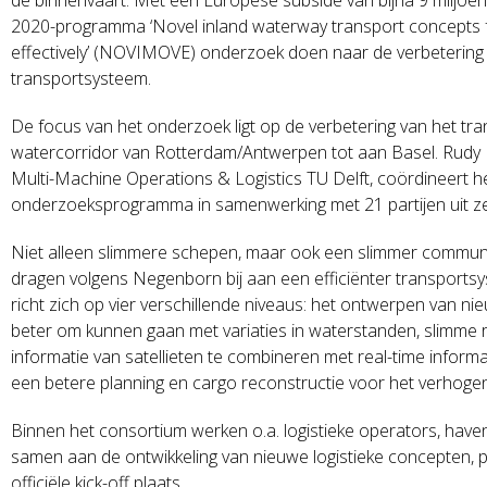
2020-programma ‘Novel inland waterway transport concepts f
effectively’ (NOVIMOVE) onderzoek doen naar de verbetering v
transportsysteem.
De focus van het onderzoek ligt op de verbetering van het tra
watercorridor van Rotterdam/Antwerpen tot aan Basel. Rudy
Multi-Machine Operations & Logistics TU Delft, coördineert he
onderzoeksprogramma in samenwerking met 21 partijen uit z
Niet alleen slimmere schepen, maar ook een slimmer communic
dragen volgens Negenborn bij aan een efficiënter transport
richt zich op vier verschillende niveaus: het ontwerpen van n
beter om kunnen gaan met variaties in waterstanden, slimme r
informatie van satellieten te combineren met real-time infor
een betere planning en cargo reconstructie voor het verhogen
Binnen het consortium werken o.a. logistieke operators, hav
samen aan de ontwikkeling van nieuwe logistieke concepten, p
officiële kick-off plaats.